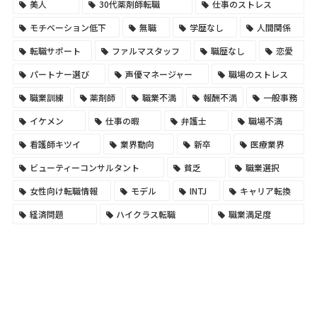
美人
30代薬剤師転職
仕事のストレス
モチベーション低下
無職
学歴なし
人間関係
転職サポート
ファルマスタッフ
職歴なし
恋愛
パートナー選び
声優マネージャー
職場のストレス
職業訓練
薬剤師
職業不満
報酬不満
一般事務
イケメン
仕事の暇
弁護士
職場不満
看護師キツイ
業界動向
新卒
医療業界
ビューティーコンサルタント
貧乏
職業選択
女性向け転職情報
モデル
INTJ
キャリア転換
経済問題
ハイクラス転職
職業満足度