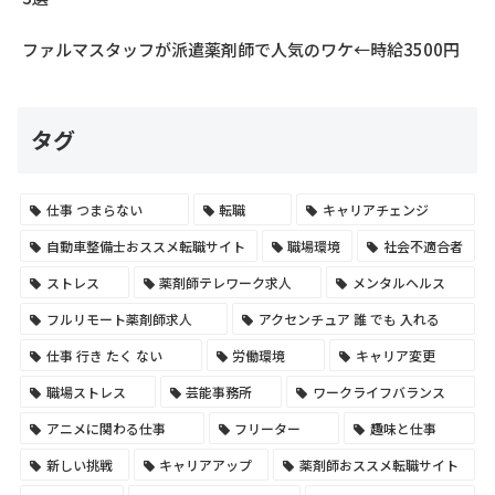
ファルマスタッフが派遣薬剤師で人気のワケ←時給3500円
タグ
仕事 つまらない
転職
キャリアチェンジ
自動車整備士おススメ転職サイト
職場環境
社会不適合者
ストレス
薬剤師テレワーク求人
メンタルヘルス
フルリモート薬剤師求人
アクセンチュア 誰 でも 入れる
仕事 行き たく ない
労働環境
キャリア変更
職場ストレス
芸能事務所
ワークライフバランス
アニメに関わる仕事
フリーター
趣味と仕事
新しい挑戦
キャリアアップ
薬剤師おススメ転職サイト