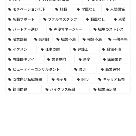
モチベーション低下
無職
学歴なし
人間関係
転職サポート
ファルマスタッフ
職歴なし
恋愛
パートナー選び
声優マネージャー
職場のストレス
職業訓練
薬剤師
職業不満
報酬不満
一般事務
イケメン
仕事の暇
弁護士
職場不満
看護師キツイ
業界動向
新卒
医療業界
ビューティーコンサルタント
貧乏
職業選択
女性向け転職情報
モデル
INTJ
キャリア転換
経済問題
ハイクラス転職
職業満足度