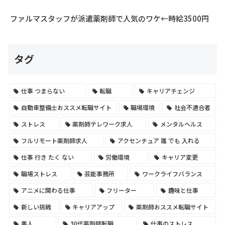
ファルマスタッフが派遣薬剤師で人気のワケ←時給3500円
タグ
仕事 つまらない
転職
キャリアチェンジ
自動車整備士おススメ転職サイト
職場環境
社会不適合者
ストレス
薬剤師テレワーク求人
メンタルヘルス
フルリモート薬剤師求人
アクセンチュア 誰 でも 入れる
仕事 行き たく ない
労働環境
キャリア変更
職場ストレス
芸能事務所
ワークライフバランス
アニメに関わる仕事
フリーター
趣味と仕事
新しい挑戦
キャリアアップ
薬剤師おススメ転職サイト
美人
30代薬剤師転職
仕事のストレス