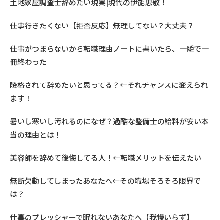
土地家屋調査士辞めたい現実|現代の伊能忠敬！
仕事行きたくない【拒否反応】無理してない？大丈夫？
仕事がつまらないから転職理由ノートに書いたら、一瞬で一
冊終わった
降格されて辞めたいと思ってる？←それチャンスに変えられ
ます！
暑いし寒いし汚れるのになぜ？過酷な整備士の給料が安い本
当の理由とは！
美容師を辞めて後悔してる人！←転職メリットを伝えたい
無断欠勤してしまったあなたへ←その職場そろそろ限界で
は？
仕事のプレッシャーで眠れないあなたへ【我慢いらず】