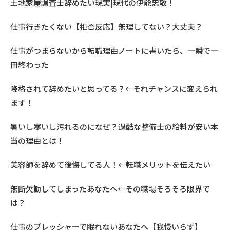
土地家屋調査士辞めたい現実|現代の伊能忠敬！
仕事行きたくない【拒否反応】無理してない？大丈夫？
仕事がつまらないから転職理由ノートに書いたら、一瞬で一
冊終わった
降格されて辞めたいと思ってる？←それチャンスに変えられ
ます！
暑いし寒いし汚れるのになぜ？過酷な整備士の給料が安い本
当の理由とは！
美容師を辞めて後悔してる人！←転職メリットを伝えたい
無断欠勤してしまったあなたへ←その職場そろそろ限界で
は？
仕事のプレッシャーで眠れないあなたへ【我慢いらず】