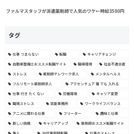
ファルマスタッフが派遣薬剤師で人気のワケ←時給3500円
タグ
仕事 つまらない
転職
キャリアチェンジ
自動車整備士おススメ転職サイト
職場環境
社会不適合者
ストレス
薬剤師テレワーク求人
メンタルヘルス
フルリモート薬剤師求人
アクセンチュア 誰 でも 入れる
仕事 行き たく ない
労働環境
キャリア変更
職場ストレス
芸能事務所
ワークライフバランス
アニメに関わる仕事
フリーター
趣味と仕事
新しい挑戦
キャリアアップ
薬剤師おススメ転職サイト
美人
30代薬剤師転職
仕事のストレス