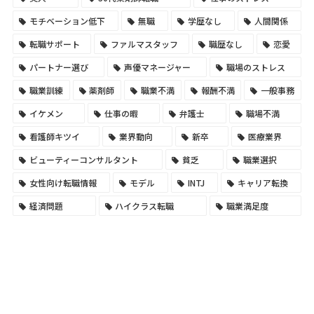
モチベーション低下
無職
学歴なし
人間関係
転職サポート
ファルマスタッフ
職歴なし
恋愛
パートナー選び
声優マネージャー
職場のストレス
職業訓練
薬剤師
職業不満
報酬不満
一般事務
イケメン
仕事の暇
弁護士
職場不満
看護師キツイ
業界動向
新卒
医療業界
ビューティーコンサルタント
貧乏
職業選択
女性向け転職情報
モデル
INTJ
キャリア転換
経済問題
ハイクラス転職
職業満足度