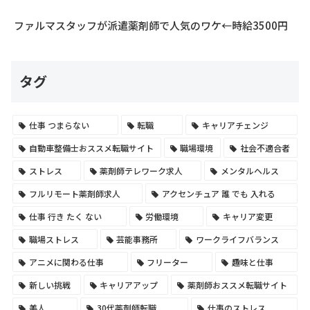
ファルマスタッフが派遣薬剤師で人気のワケ←時給3500円
タグ
仕事 つまらない
転職
キャリアチェンジ
自動車整備士おススメ転職サイト
職場環境
社会不適合者
ストレス
薬剤師テレワーク求人
メンタルヘルス
フルリモート薬剤師求人
アクセンチュア 誰 でも 入れる
仕事 行き たく ない
労働環境
キャリア変更
職場ストレス
芸能事務所
ワークライフバランス
アニメに関わる仕事
フリーター
趣味と仕事
新しい挑戦
キャリアアップ
薬剤師おススメ転職サイト
美人
30代薬剤師転職
仕事のストレス