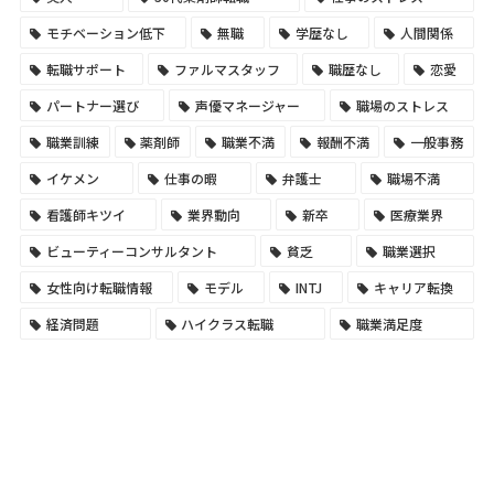
モチベーション低下
無職
学歴なし
人間関係
転職サポート
ファルマスタッフ
職歴なし
恋愛
パートナー選び
声優マネージャー
職場のストレス
職業訓練
薬剤師
職業不満
報酬不満
一般事務
イケメン
仕事の暇
弁護士
職場不満
看護師キツイ
業界動向
新卒
医療業界
ビューティーコンサルタント
貧乏
職業選択
女性向け転職情報
モデル
INTJ
キャリア転換
経済問題
ハイクラス転職
職業満足度