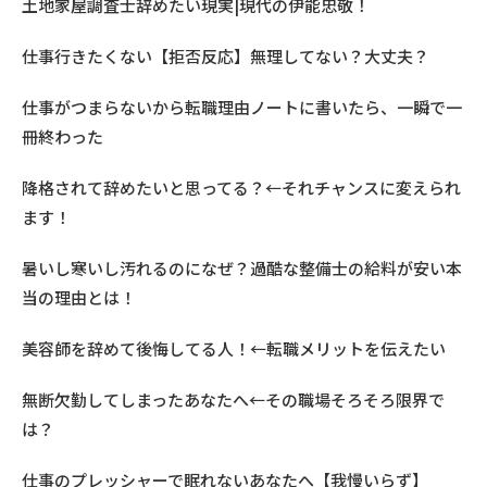
土地家屋調査士辞めたい現実|現代の伊能忠敬！
仕事行きたくない【拒否反応】無理してない？大丈夫？
仕事がつまらないから転職理由ノートに書いたら、一瞬で一
冊終わった
降格されて辞めたいと思ってる？←それチャンスに変えられ
ます！
暑いし寒いし汚れるのになぜ？過酷な整備士の給料が安い本
当の理由とは！
美容師を辞めて後悔してる人！←転職メリットを伝えたい
無断欠勤してしまったあなたへ←その職場そろそろ限界で
は？
仕事のプレッシャーで眠れないあなたへ【我慢いらず】