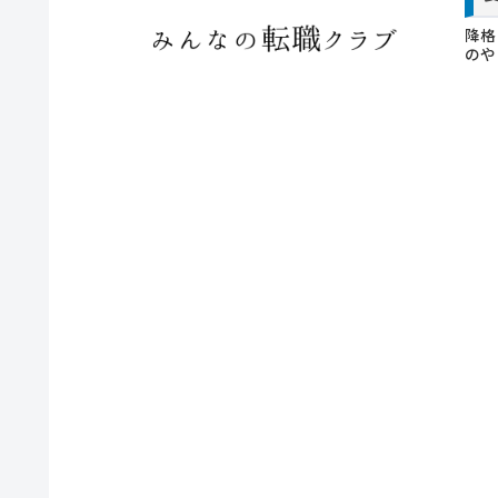
降格
のや