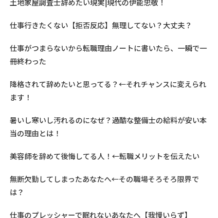
土地家屋調査士辞めたい現実|現代の伊能忠敬！
仕事行きたくない【拒否反応】無理してない？大丈夫？
仕事がつまらないから転職理由ノートに書いたら、一瞬で一
冊終わった
降格されて辞めたいと思ってる？←それチャンスに変えられ
ます！
暑いし寒いし汚れるのになぜ？過酷な整備士の給料が安い本
当の理由とは！
美容師を辞めて後悔してる人！←転職メリットを伝えたい
無断欠勤してしまったあなたへ←その職場そろそろ限界で
は？
仕事のプレッシャーで眠れないあなたへ【我慢いらず】