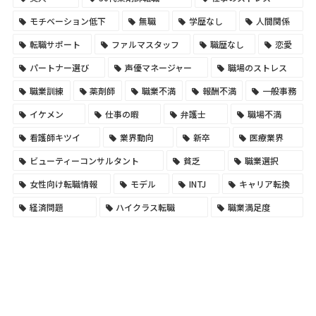
モチベーション低下
無職
学歴なし
人間関係
転職サポート
ファルマスタッフ
職歴なし
恋愛
パートナー選び
声優マネージャー
職場のストレス
職業訓練
薬剤師
職業不満
報酬不満
一般事務
イケメン
仕事の暇
弁護士
職場不満
看護師キツイ
業界動向
新卒
医療業界
ビューティーコンサルタント
貧乏
職業選択
女性向け転職情報
モデル
INTJ
キャリア転換
経済問題
ハイクラス転職
職業満足度