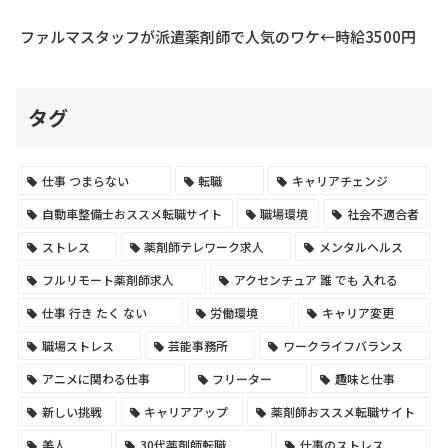
ファルマスタッフが派遣薬剤師で人気のワケ←時給3500円
タグ
仕事 つまらない
転職
キャリアチェンジ
自動車整備士おススメ転職サイト
職場環境
社会不適合者
ストレス
薬剤師テレワーク求人
メンタルヘルス
フルリモート薬剤師求人
アクセンチュア 誰 でも 入れる
仕事 行き たく ない
労働環境
キャリア変更
職場ストレス
芸能事務所
ワークライフバランス
アニメに関わる仕事
フリーター
趣味と仕事
新しい挑戦
キャリアアップ
薬剤師おススメ転職サイト
美人
30代薬剤師転職
仕事のストレス