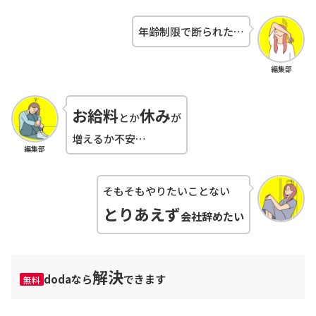
年齢制限で断られた…
編集部
お給料
休み
とか
が
増えるか不安…
編集部
そもそもやりたいことない
とりあえず
会社辞めたい
解決
dodaなら
できます
無料