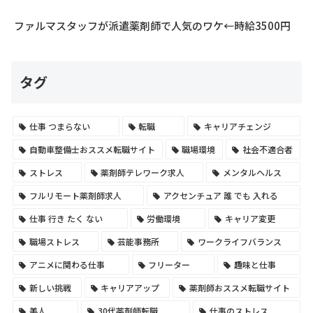
ファルマスタッフが派遣薬剤師で人気のワケ←時給3500円
タグ
仕事 つまらない
転職
キャリアチェンジ
自動車整備士おススメ転職サイト
職場環境
社会不適合者
ストレス
薬剤師テレワーク求人
メンタルヘルス
フルリモート薬剤師求人
アクセンチュア 誰 でも 入れる
仕事 行き たく ない
労働環境
キャリア変更
職場ストレス
芸能事務所
ワークライフバランス
アニメに関わる仕事
フリーター
趣味と仕事
新しい挑戦
キャリアアップ
薬剤師おススメ転職サイト
美人
30代薬剤師転職
仕事のストレス