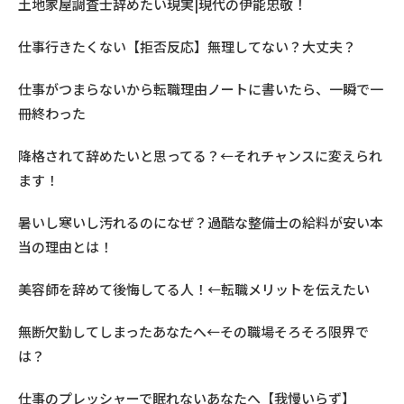
土地家屋調査士辞めたい現実|現代の伊能忠敬！
仕事行きたくない【拒否反応】無理してない？大丈夫？
仕事がつまらないから転職理由ノートに書いたら、一瞬で一
冊終わった
降格されて辞めたいと思ってる？←それチャンスに変えられ
ます！
暑いし寒いし汚れるのになぜ？過酷な整備士の給料が安い本
当の理由とは！
美容師を辞めて後悔してる人！←転職メリットを伝えたい
無断欠勤してしまったあなたへ←その職場そろそろ限界で
は？
仕事のプレッシャーで眠れないあなたへ【我慢いらず】