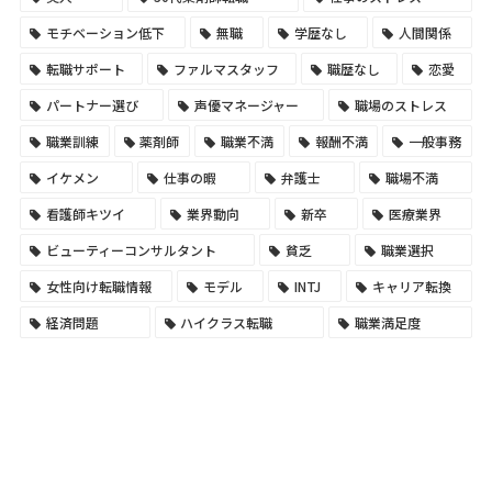
モチベーション低下
無職
学歴なし
人間関係
転職サポート
ファルマスタッフ
職歴なし
恋愛
パートナー選び
声優マネージャー
職場のストレス
職業訓練
薬剤師
職業不満
報酬不満
一般事務
イケメン
仕事の暇
弁護士
職場不満
看護師キツイ
業界動向
新卒
医療業界
ビューティーコンサルタント
貧乏
職業選択
女性向け転職情報
モデル
INTJ
キャリア転換
経済問題
ハイクラス転職
職業満足度