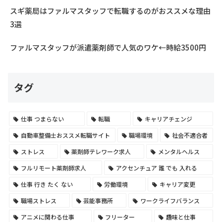
スギ薬局はファルマスタッフで転職するのがおススメな理由
3選
ファルマスタッフが派遣薬剤師で人気のワケ←時給3500円
タグ
仕事 つまらない
転職
キャリアチェンジ
自動車整備士おススメ転職サイト
職場環境
社会不適合者
ストレス
薬剤師テレワーク求人
メンタルヘルス
フルリモート薬剤師求人
アクセンチュア 誰 でも 入れる
仕事 行き たく ない
労働環境
キャリア変更
職場ストレス
芸能事務所
ワークライフバランス
アニメに関わる仕事
フリーター
趣味と仕事