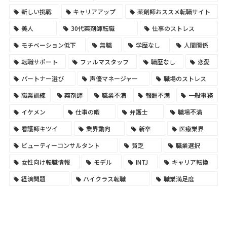
新しい挑戦
キャリアアップ
薬剤師おススメ転職サイト
美人
30代薬剤師転職
仕事のストレス
モチベーション低下
無職
学歴なし
人間関係
転職サポート
ファルマスタッフ
職歴なし
恋愛
パートナー選び
声優マネージャー
職場のストレス
職業訓練
薬剤師
職業不満
報酬不満
一般事務
イケメン
仕事の暇
弁護士
職場不満
看護師キツイ
業界動向
新卒
医療業界
ビューティーコンサルタント
貧乏
職業選択
女性向け転職情報
モデル
INTJ
キャリア転換
経済問題
ハイクラス転職
職業満足度