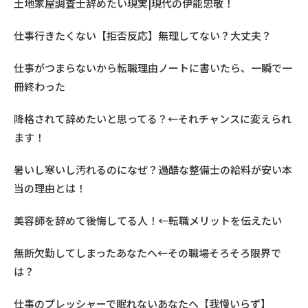
土地家屋調査士辞めたい現実|現代の伊能忠敬！
仕事行きたくない【拒否反応】無理してない？大丈夫？
仕事がつまらないから転職理由ノートに書いたら、一瞬で一
冊終わった
降格されて辞めたいと思ってる？←それチャンスに変えられ
ます！
暑いし寒いし汚れるのになぜ？過酷な整備士の給料が安い本
当の理由とは！
美容師を辞めて後悔してる人！←転職メリットを伝えたい
無断欠勤してしまったあなたへ←その職場そろそろ限界で
は？
仕事のプレッシャーで眠れないあなたへ【我慢いらず】