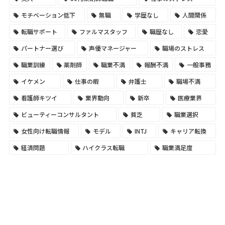
モチベーション低下
無職
学歴なし
人間関係
転職サポート
ファルマスタッフ
職歴なし
恋愛
パートナー選び
声優マネージャー
職場のストレス
職業訓練
薬剤師
職業不満
報酬不満
一般事務
イケメン
仕事の暇
弁護士
職場不満
看護師キツイ
業界動向
新卒
医療業界
ビューティーコンサルタント
貧乏
職業選択
女性向け転職情報
モデル
INTJ
キャリア転換
経済問題
ハイクラス転職
職業満足度