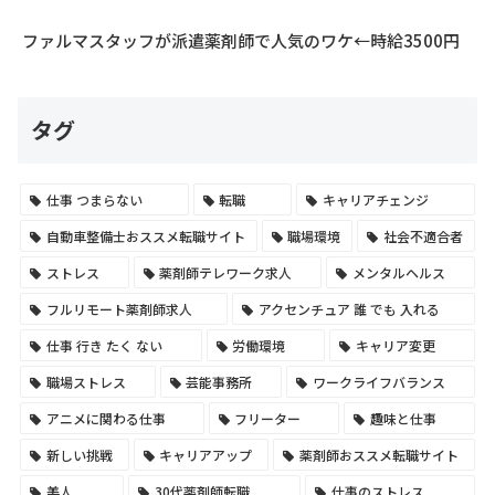
ファルマスタッフが派遣薬剤師で人気のワケ←時給3500円
タグ
仕事 つまらない
転職
キャリアチェンジ
自動車整備士おススメ転職サイト
職場環境
社会不適合者
ストレス
薬剤師テレワーク求人
メンタルヘルス
フルリモート薬剤師求人
アクセンチュア 誰 でも 入れる
仕事 行き たく ない
労働環境
キャリア変更
職場ストレス
芸能事務所
ワークライフバランス
アニメに関わる仕事
フリーター
趣味と仕事
新しい挑戦
キャリアアップ
薬剤師おススメ転職サイト
美人
30代薬剤師転職
仕事のストレス