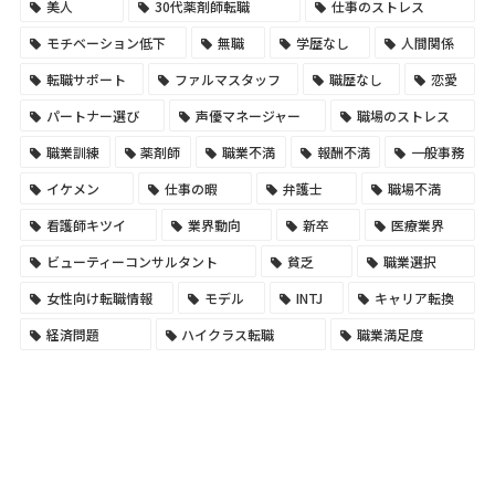
美人
30代薬剤師転職
仕事のストレス
モチベーション低下
無職
学歴なし
人間関係
転職サポート
ファルマスタッフ
職歴なし
恋愛
パートナー選び
声優マネージャー
職場のストレス
職業訓練
薬剤師
職業不満
報酬不満
一般事務
イケメン
仕事の暇
弁護士
職場不満
看護師キツイ
業界動向
新卒
医療業界
ビューティーコンサルタント
貧乏
職業選択
女性向け転職情報
モデル
INTJ
キャリア転換
経済問題
ハイクラス転職
職業満足度