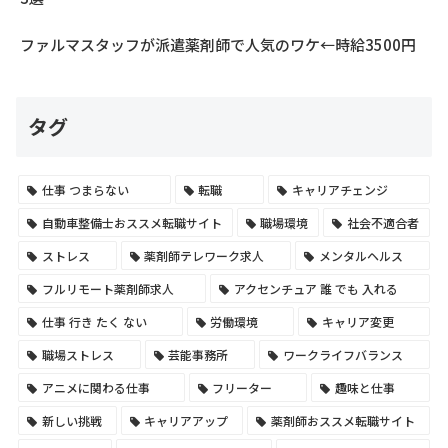
ファルマスタッフが派遣薬剤師で人気のワケ←時給3500円
タグ
仕事 つまらない
転職
キャリアチェンジ
自動車整備士おススメ転職サイト
職場環境
社会不適合者
ストレス
薬剤師テレワーク求人
メンタルヘルス
フルリモート薬剤師求人
アクセンチュア 誰 でも 入れる
仕事 行き たく ない
労働環境
キャリア変更
職場ストレス
芸能事務所
ワークライフバランス
アニメに関わる仕事
フリーター
趣味と仕事
新しい挑戦
キャリアアップ
薬剤師おススメ転職サイト