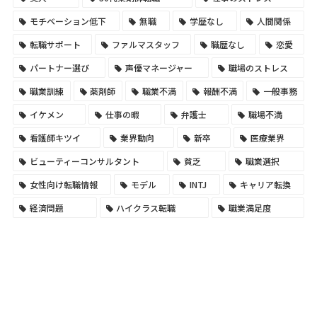
モチベーション低下
無職
学歴なし
人間関係
転職サポート
ファルマスタッフ
職歴なし
恋愛
パートナー選び
声優マネージャー
職場のストレス
職業訓練
薬剤師
職業不満
報酬不満
一般事務
イケメン
仕事の暇
弁護士
職場不満
看護師キツイ
業界動向
新卒
医療業界
ビューティーコンサルタント
貧乏
職業選択
女性向け転職情報
モデル
INTJ
キャリア転換
経済問題
ハイクラス転職
職業満足度