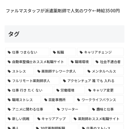
ファルマスタッフが派遣薬剤師で人気のワケ←時給3500円
タグ
仕事 つまらない
転職
キャリアチェンジ
自動車整備士おススメ転職サイト
職場環境
社会不適合者
ストレス
薬剤師テレワーク求人
メンタルヘルス
フルリモート薬剤師求人
アクセンチュア 誰 でも 入れる
仕事 行き たく ない
労働環境
キャリア変更
職場ストレス
芸能事務所
ワークライフバランス
アニメに関わる仕事
フリーター
趣味と仕事
新しい挑戦
キャリアアップ
薬剤師おススメ転職サイト
美人
30代薬剤師転職
仕事のストレス