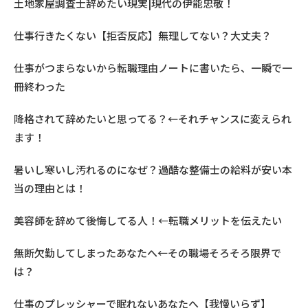
土地家屋調査士辞めたい現実|現代の伊能忠敬！
仕事行きたくない【拒否反応】無理してない？大丈夫？
仕事がつまらないから転職理由ノートに書いたら、一瞬で一
冊終わった
降格されて辞めたいと思ってる？←それチャンスに変えられ
ます！
暑いし寒いし汚れるのになぜ？過酷な整備士の給料が安い本
当の理由とは！
美容師を辞めて後悔してる人！←転職メリットを伝えたい
無断欠勤してしまったあなたへ←その職場そろそろ限界で
は？
仕事のプレッシャーで眠れないあなたへ【我慢いらず】