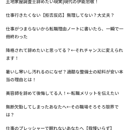
土地家屋調査士辞めたい現実|現代の伊能忠敬！
仕事行きたくない【拒否反応】無理してない？大丈夫？
仕事がつまらないから転職理由ノートに書いたら、一瞬で一
冊終わった
降格されて辞めたいと思ってる？←それチャンスに変えられ
ます！
暑いし寒いし汚れるのになぜ？過酷な整備士の給料が安い本
当の理由とは！
美容師を辞めて後悔してる人！←転職メリットを伝えたい
無断欠勤してしまったあなたへ←その職場そろそろ限界で
は？
仕事のプレッシャーで眠れないあなたへ【我慢いらず】