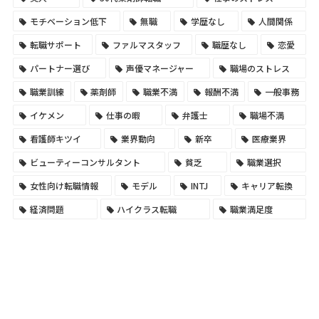
モチベーション低下
無職
学歴なし
人間関係
転職サポート
ファルマスタッフ
職歴なし
恋愛
パートナー選び
声優マネージャー
職場のストレス
職業訓練
薬剤師
職業不満
報酬不満
一般事務
イケメン
仕事の暇
弁護士
職場不満
看護師キツイ
業界動向
新卒
医療業界
ビューティーコンサルタント
貧乏
職業選択
女性向け転職情報
モデル
INTJ
キャリア転換
経済問題
ハイクラス転職
職業満足度