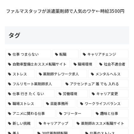
ファルマスタッフが派遣薬剤師で人気のワケ←時給3500円
タグ
仕事 つまらない
転職
キャリアチェンジ
自動車整備士おススメ転職サイト
職場環境
社会不適合者
ストレス
薬剤師テレワーク求人
メンタルヘルス
フルリモート薬剤師求人
アクセンチュア 誰 でも 入れる
仕事 行き たく ない
労働環境
キャリア変更
職場ストレス
芸能事務所
ワークライフバランス
アニメに関わる仕事
フリーター
趣味と仕事
新しい挑戦
キャリアアップ
薬剤師おススメ転職サイト
美人
30代薬剤師転職
仕事のストレス