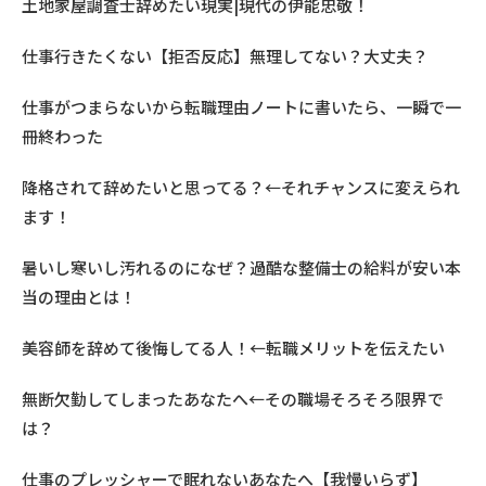
土地家屋調査士辞めたい現実|現代の伊能忠敬！
仕事行きたくない【拒否反応】無理してない？大丈夫？
仕事がつまらないから転職理由ノートに書いたら、一瞬で一
冊終わった
降格されて辞めたいと思ってる？←それチャンスに変えられ
ます！
暑いし寒いし汚れるのになぜ？過酷な整備士の給料が安い本
当の理由とは！
美容師を辞めて後悔してる人！←転職メリットを伝えたい
無断欠勤してしまったあなたへ←その職場そろそろ限界で
は？
仕事のプレッシャーで眠れないあなたへ【我慢いらず】