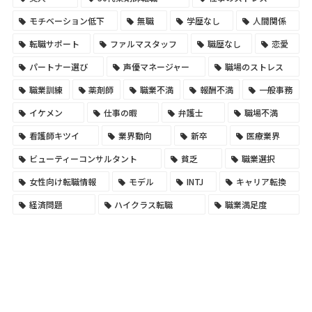
モチベーション低下
無職
学歴なし
人間関係
転職サポート
ファルマスタッフ
職歴なし
恋愛
パートナー選び
声優マネージャー
職場のストレス
職業訓練
薬剤師
職業不満
報酬不満
一般事務
イケメン
仕事の暇
弁護士
職場不満
看護師キツイ
業界動向
新卒
医療業界
ビューティーコンサルタント
貧乏
職業選択
女性向け転職情報
モデル
INTJ
キャリア転換
経済問題
ハイクラス転職
職業満足度