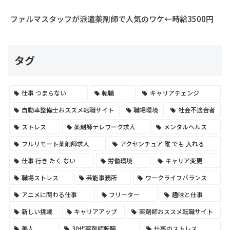
ファルマスタッフが派遣薬剤師で人気のワケ←時給3500円
タグ
仕事 つまらない
転職
キャリアチェンジ
自動車整備士おススメ転職サイト
職場環境
社会不適合者
ストレス
薬剤師テレワーク求人
メンタルヘルス
フルリモート薬剤師求人
アクセンチュア 誰 でも 入れる
仕事 行き たく ない
労働環境
キャリア変更
職場ストレス
芸能事務所
ワークライフバランス
アニメに関わる仕事
フリーター
趣味と仕事
新しい挑戦
キャリアアップ
薬剤師おススメ転職サイト
美人
30代薬剤師転職
仕事のストレス