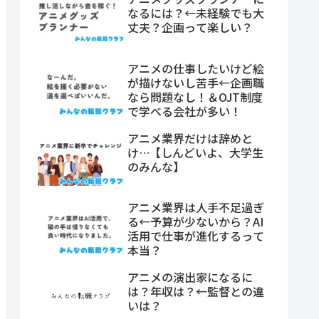
なるには？←未経験でも大
丈夫？企画って楽しい？
アニメの仕事したいけど絵
が描けないし苦手←企画職
なら問題なし！＆OJT制度
で学べる会社が多い！
アニメ業界だけは辞めと
け…【しんどいよ、大学生
のみんな】
アニメ業界は人手不足過ぎ
る←予算が少ないから？AI
活用で仕事が進化するって
本当？
アニメの演出家になるに
は？年収は？←監督との違
いは？