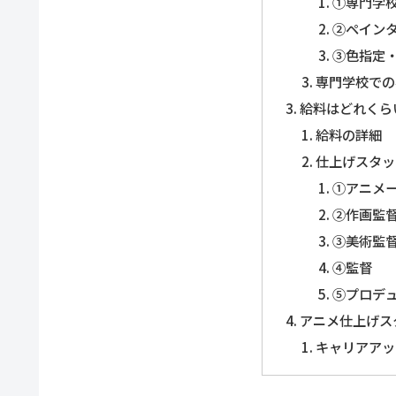
①専門学
②ペイン
③色指定
専門学校での
給料はどれくら
給料の詳細
仕上げスタッ
①アニメ
②作画監
③美術監
④監督
⑤プロデ
アニメ仕上げス
キャリアアッ