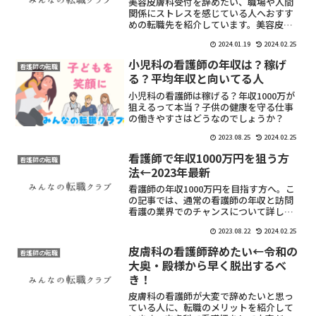
美容皮膚科受付を辞めたい、職場や人間
関係にストレスを感じている人へおすす
めの転職先を紹介しています。美容皮膚
科受付から転職を考えているけれど、ど
2024.01.19
2024.02.25
んな業界が向いてるか知りたい人に特に
おすすめです。
小児科の看護師の年収は？稼げ
看護師の転職
る？平均年収と向いてる人
小児科の看護師は稼げる？年収1000万が
狙えるって本当？子供の健康を守る仕事
の働きやすさはどうなのでしょうか？
2023.08.25
2024.02.25
看護師で年収1000万円を狙う方
看護師の転職
法←2023年最新
看護師の年収1000万円を目指す方へ。こ
の記事では、通常の看護師の年収と訪問
看護の業界でのチャンスについて詳しく
解説します。訪問看護の業界がどうして
2023.08.22
2024.02.25
年収を大幅に上げるチャンスとなるの
か、その秘訣と転職のお勧めについても
皮膚科の看護師辞めたい←令和の
看護師の転職
探ります。年収アップを目指す看護師必
大奥・殿様から早く脱出するべ
見の内容です
き！
皮膚科の看護師が大変で辞めたいと思っ
ている人に、転職のメリットを紹介して