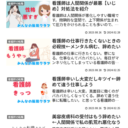
看護師は人間関係が最悪【いじ
看護師の転職
め】対処法を紹介
看護師は人間関係が悪化しやすい職場で
す。閉鎖的な空間で、上下関係が生まれ
て圧力をかけられることも多いので、コ
ツをつかんで働かないと鬱病になってし
2023.08.26
2024.02.28
まう可能性もあります。
看護師の仕事行きたくないときの
看護師の転職
必殺技←メンタル病む、辞めたい
看護師の仕事に行きたくない。鬱にな
る。仕事なんてバカバカしい。毎日がマ
ンネリ化してしまっている看護師の皆様
へ。看護師に飽きてしまった皆様の対処
2023.08.28
2024.02.25
法を紹介します。看護師の仕事に行きた
くないならこの方法を活用しましょう。
看護師辛いし大変だしキツイ←辞
看護師の転職
めて違う仕事しよう
看護師は辛いし大変。真面目に働くのが
バカバカしくなってくる。辞めて違う仕
事に転職したい。と思ってる看護師の皆
様に向けて記事を書きます。
2023.08.26
2024.02.25
美容皮膚科の受付はもう辞めたい
看護師の転職
←人間関係で私の肌荒れ悪化なう