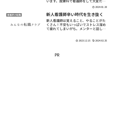
います。皮膚科で看護師をして大変だっ
たことや、辞められない理由を、転職と
2024.01.20
いう新しい視点で見ることで今の悩みを
解決する手助けになるかもしれません。
新人看護師辛い時代を生き抜く
看護師の転職
ぜひ参考にしてみてください。
新人看護師は覚えること、やることがた
くさん！不安もいっぱいでストレス溜め
て疲れてしまいがち。メンターと話して
乗り越えていこう。
2023.12.15
2024.02.25
PR