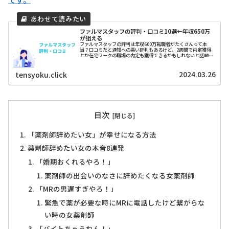
ファルマスタッフの評判・口コミ10選←年収650万
が狙える
ファルマスタッフの評判は年収600万転職者がたくさんって本
当？口コミだと通知への悪い評判もあるけど、2週間で内定獲得
とか在宅ワークの職場の内定も獲得できるかもしれないと話題で
す。
2024.03.26
tensyoku.click
目次
「薬剤師辞めたい女」が幸せになる方法
薬剤師辞めたい女の本音8連発
「婚期おくれるやろ！」
薬剤師の出会いのなさに辞めたくなる女薬剤師
「MRの男遅すぎやろ！」
緊急で薬が必要な時にMRに電話したけど繋がらな
い時の女薬剤師
「バイトちゃうねん！」