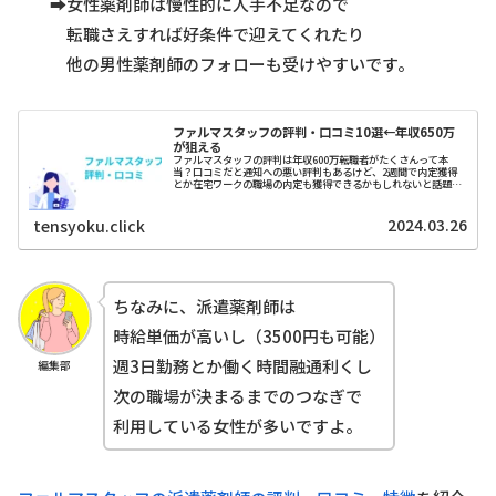
➡女性薬剤師は慢性的に人手不足なので
転職さえすれば好条件で迎えてくれたり
他の男性薬剤師のフォローも受けやすいです。
ファルマスタッフの評判・口コミ10選←年収650万
が狙える
ファルマスタッフの評判は年収600万転職者がたくさんって本
当？口コミだと通知への悪い評判もあるけど、2週間で内定獲得
とか在宅ワークの職場の内定も獲得できるかもしれないと話題で
す。
2024.03.26
tensyoku.click
ちなみに、派遣薬剤師は
時給単価が高いし（3500円も可能）
週3日勤務とか働く時間融通利くし
編集部
次の職場が決まるまでのつなぎで
利用している女性が多いですよ。