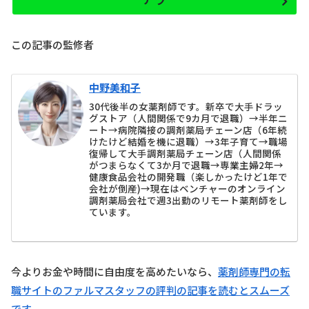
この記事の監修者
中野美和子
30代後半の女薬剤師です。新卒で大手ドラッ
グストア（人間関係で9カ月で退職）→半年ニ
ート→病院隣接の調剤薬局チェーン店（6年続
けたけど結婚を機に退職）→3年子育て→職場
復帰して大手調剤薬局チェーン店（人間関係
がつまらなくて3か月で退職→専業主婦2年→
健康食品会社の開発職（楽しかったけど1年で
会社が倒産)→現在はベンチャーのオンライン
調剤薬局会社で週3出勤のリモート薬剤師をし
ています。
今よりお金や時間に自由度を高めたいなら、
薬剤師専門の転
職サイトのファルマスタッフの評判の記事を読むとスムーズ
です。