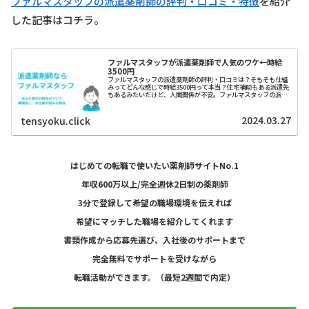
ファルマスタッフの派遣薬剤師の評判・口コミ・特徴
を紹介
した記事はコチラ。
ファルマスタッフが派遣薬剤師で人気のワケ←時給
3500円
ファルマスタッフの派遣薬剤師の評判・口コミは？そもそも仕組
みってどんな感じで時給3500円って本当？住宅補助もある派遣先
もあるみたいだけど、人間関係が不安。ファルマスタッフの派遣
薬剤師に関して詳しく紹介します。
2024.03.27
tensyoku.click
はじめての転職で使いたい薬剤師サイトNo.1
年収600万以上/完全週休2日制の薬剤師
3分で登録して希望の職場環境を伝えれば
希望にマッチした職場を紹介してくれます
書類作成から応募先選び、入社後のサポートまで
完全無料でサポートを受けながら
転職活動ができます。（最短2週間で内定）